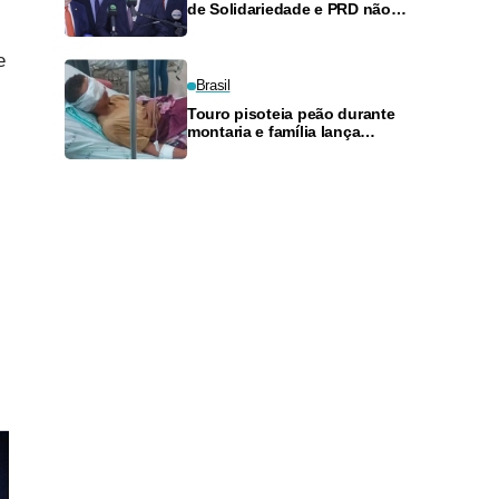
de Solidariedade e PRD não
apoiará ninguém para o Planalto
e
Brasil
Touro pisoteia peão durante
montaria e família lança
vaquinha para tratamento em
Rio Branco