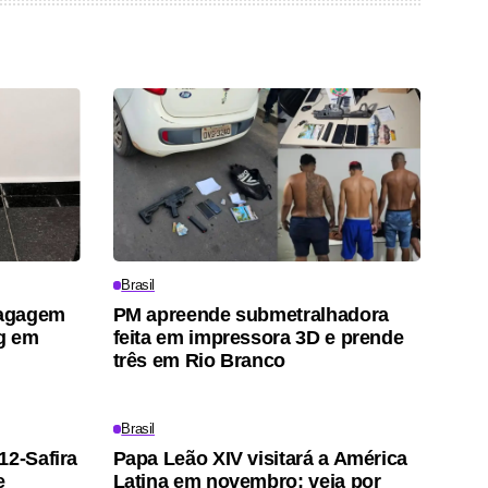
Brasil
bagagem
PM apreende submetralhadora
kg em
feita em impressora 3D e prende
três em Rio Branco
Brasil
12-Safira
Papa Leão XIV visitará a América
e
Latina em novembro; veja por