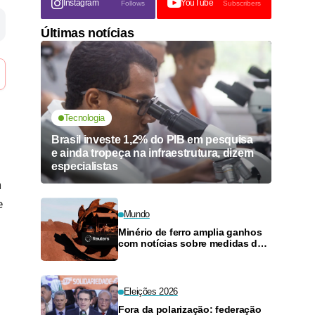
Instagram
YouTube
Follows
Subscribers
Últimas notícias
Tecnologia
Brasil investe 1,2% do PIB em pesquisa
e ainda tropeça na infraestrutura, dizem
especialistas
m
e
Mundo
Minério de ferro amplia ganhos
com notícias sobre medidas de
estímulo ao setor imobiliário na
China
Eleições 2026
Fora da polarização: federação