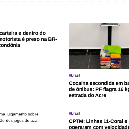
carteira e dentro do
motorista é preso na BR-
Rondônia
Brasil
Cocaína escondida em 
de ônibus: PF flagra 16 
estrada do Acre
Brasil
CPTM: Linhas 11-Coral e 
operaram com velocidad