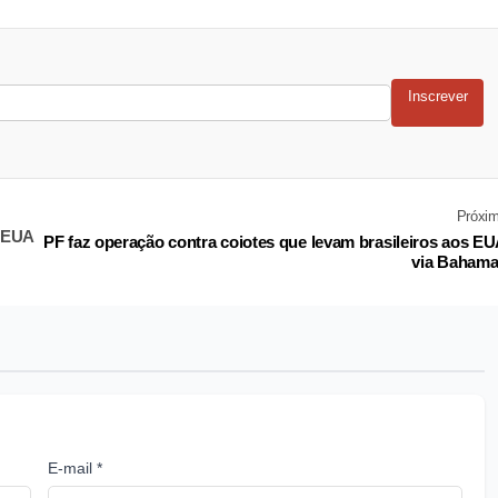
Inscrever
Próxi
s EUA
PF faz operação contra coiotes que levam brasileiros aos E
via Baham
E-mail *