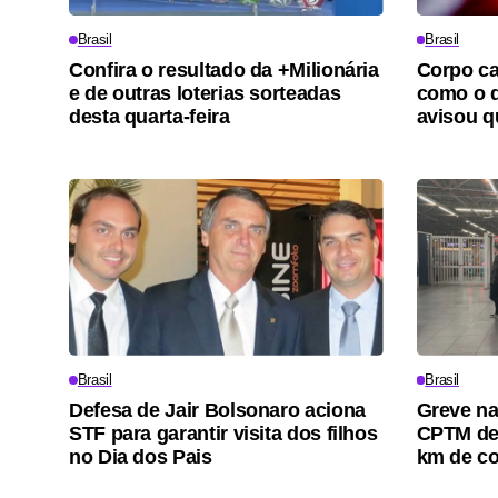
Brasil
Brasil
Confira o resultado da +Milionária
Corpo ca
e de outras loterias sorteadas
como o d
desta quarta-feira
avisou qu
Brasil
Brasil
Defesa de Jair Bolsonaro aciona
Greve nas
STF para garantir visita dos filhos
CPTM de
no Dia dos Pais
km de c