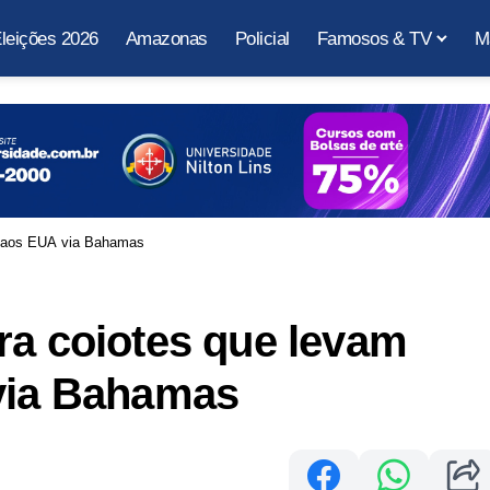
leições 2026
Amazonas
Policial
Famosos & TV
M
os aos EUA via Bahamas
ra coiotes que levam
 via Bahamas