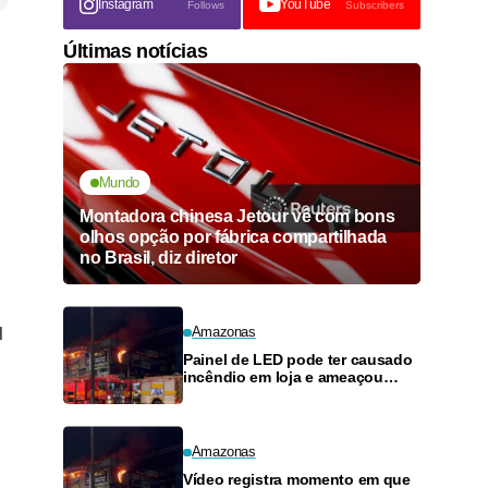
Instagram
YouTube
Follows
Subscribers
Últimas notícias
Mundo
Montadora chinesa Jetour vê com bons
olhos opção por fábrica compartilhada
no Brasil, diz diretor
l
Amazonas
Painel de LED pode ter causado
incêndio em loja e ameaçou
posto de combustíveis em
Manaus
Amazonas
Vídeo registra momento em que