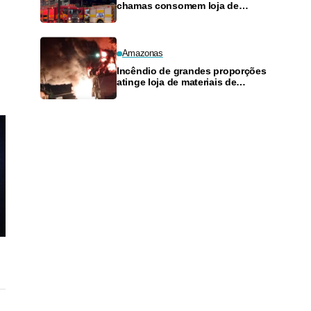
chamas consomem loja de
materiais de construção no
Monte das Oliveiras
Amazonas
Incêndio de grandes proporções
atinge loja de materiais de
construção no Monte das
Oliveiras