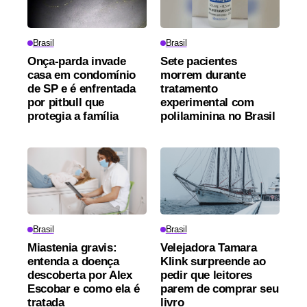
Brasil
Brasil
Onça-parda invade
Sete pacientes
casa em condomínio
morrem durante
de SP e é enfrentada
tratamento
por pitbull que
experimental com
protegia a família
polilaminina no Brasil
Brasil
Brasil
Miastenia gravis:
Velejadora Tamara
entenda a doença
Klink surpreende ao
descoberta por Alex
pedir que leitores
Escobar e como ela é
parem de comprar seu
tratada
livro