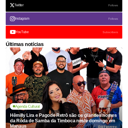
Twitter
Follows
Instagram
Follows
YouTube
Subscribers
Últimas notícias
Agenda Cultural
Hêmilly Lira e Pagode Retrô são os grandes nomes
da Roda de Samba da Timboca neste domingo em
Manaus