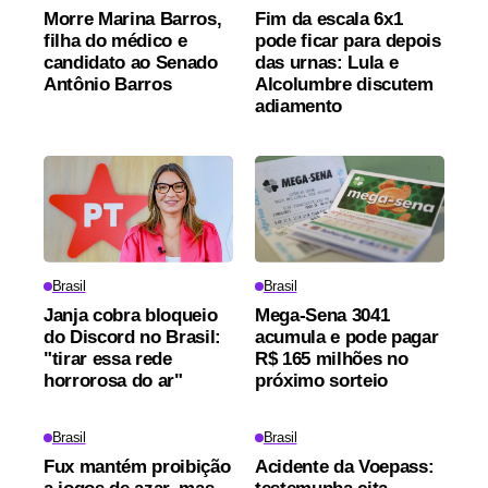
Morre Marina Barros,
Fim da escala 6x1
filha do médico e
pode ficar para depois
candidato ao Senado
das urnas: Lula e
Antônio Barros
Alcolumbre discutem
adiamento
Brasil
Brasil
Janja cobra bloqueio
Mega-Sena 3041
do Discord no Brasil:
acumula e pode pagar
"tirar essa rede
R$ 165 milhões no
horrorosa do ar"
próximo sorteio
Brasil
Brasil
Fux mantém proibição
Acidente da Voepass: