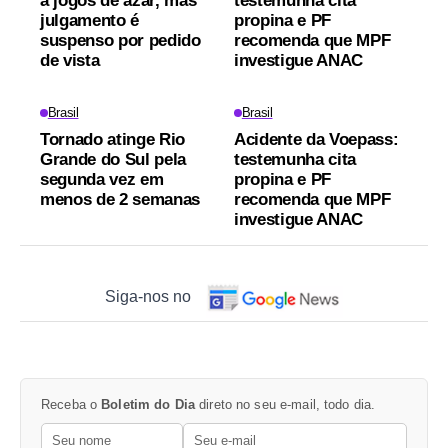
a jogos de azar, mas
testemunha cita
julgamento é
propina e PF
suspenso por pedido
recomenda que MPF
de vista
investigue ANAC
Brasil
Brasil
Tornado atinge Rio
Acidente da Voepass:
Grande do Sul pela
testemunha cita
segunda vez em
propina e PF
menos de 2 semanas
recomenda que MPF
investigue ANAC
Siga-nos no
Receba o
Boletim do Dia
direto no seu e-mail, todo dia.