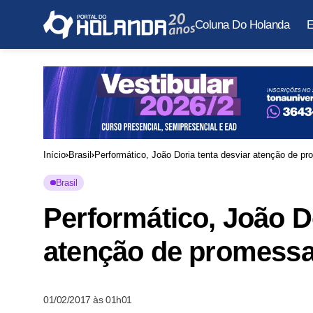
Coluna Do Holanda
E
Início
Brasil
Performático, João Doria tenta desviar atenção de p
Brasil
Performático, João Do
atenção de promess
01/02/2017 às 01h01