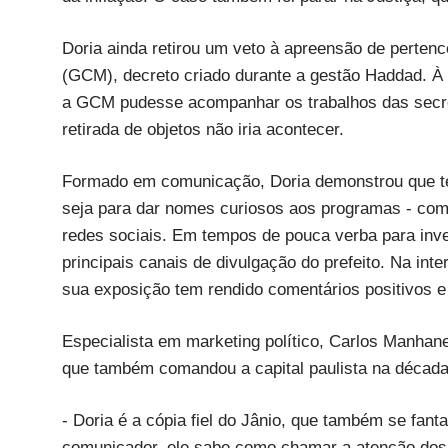
Doria ainda retirou um veto à apreensão de pertenc
(GCM), decreto criado durante a gestão Haddad. À
a GCM pudesse acompanhar os trabalhos das secret
retirada de objetos não iria acontecer.
Formado em comunicação, Doria demonstrou que te
seja para dar nomes curiosos aos programas - com
redes sociais. Em tempos de pouca verba para inves
principais canais de divulgação do prefeito. Na int
sua exposição tem rendido comentários positivos e
Especialista em marketing político, Carlos Manhan
que também comandou a capital paulista na década
- Doria é a cópia fiel do Jânio, que também se fant
comunicador, ele sabe como chamar a atenção dos j