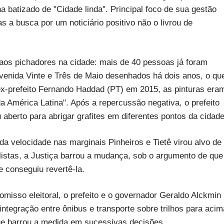
 batizado de "Cidade linda". Principal foco de sua gestão
 a busca por um noticiário positivo não o livrou de
 aos pichadores na cidade: mais de 40 pessoas já foram
venida Vinte e Três de Maio desenhados há dois anos, o qu
 ex-prefeito Fernando Haddad (PT) em 2015, as pinturas era
a América Latina". Após a repercussão negativa, o prefeito
berto para abrigar grafites em diferentes pontos da cidade
velocidade nas marginais Pinheiros e Tietê virou alvo de
clistas, a Justiça barrou a mudança, sob o argumento de que
 e conseguiu revertê-la.
omisso eleitoral, o prefeito e o governador Geraldo Alckmin
integração entre ônibus e transporte sobre trilhos para acim
que barrou a medida em sucessivas decisões.