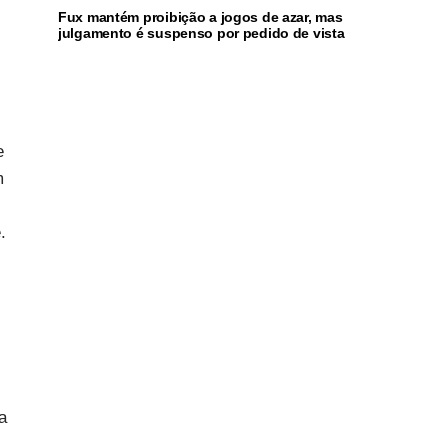
Fux mantém proibição a jogos de azar, mas
julgamento é suspenso por pedido de vista
e
m
.
a