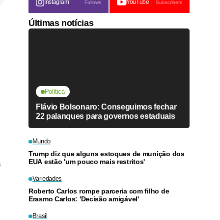
Instagram
YouTube
Follows
Subscribers
Últimas notícias
Política
Flávio Bolsonaro: Conseguimos fechar
22 palanques para governos estaduais
Mundo
Trump diz que alguns estoques de munição dos
EUA estão 'um pouco mais restritos'
s
Variedades
Roberto Carlos rompe parceria com filho de
Erasmo Carlos: 'Decisão amigável'
Brasil