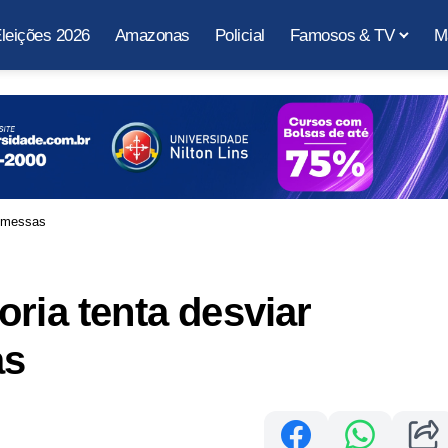
leições 2026
Amazonas
Policial
Famosos & TV
M
romessas
ria tenta desviar
as