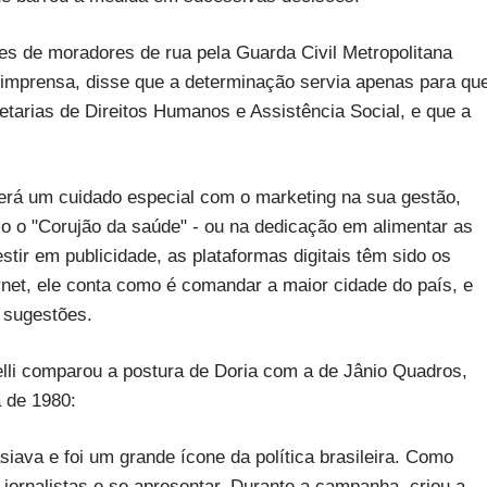
es de moradores de rua pela Guarda Civil Metropolitana
 imprensa, disse que a determinação servia apenas para qu
arias de Direitos Humanos e Assistência Social, e que a
rá um cuidado especial com o marketing na sua gestão,
o o "Corujão da saúde" - ou na dedicação em alimentar as
tir em publicidade, as plataformas digitais têm sido os
ernet, ele conta como é comandar a maior cidade do país, e
 sugestões.
elli comparou a postura de Doria com a de Jânio Quadros,
 de 1980:
asiava e foi um grande ícone da política brasileira. Como
ornalistas e se apresentar. Durante a campanha, criou a