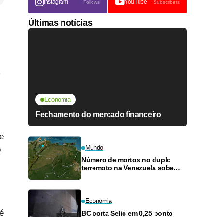
Instagram
YouTube
Follows
Subscribers
Últimas notícias
,
Economia
Fechamento do mercado financeiro
e
Mundo
o
Número de mortos no duplo
terremoto na Venezuela sobe
para 6.125, informa governo
Economia
 é
BC corta Selic em 0,25 ponto