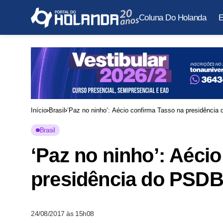
Coluna Do Holanda
E
Início
Brasil
‘Paz no ninho’: Aécio confirma Tasso na presidênci
Brasil
‘Paz no ninho’: Aéci
presidência do PSDB
24/08/2017 às 15h08