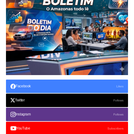
Facebook
Likes
Twitter
Follows
Instagram
Follows
YouTube
Subscribers