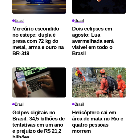
Brasil
Brasil
Mercúrio escondido
Dois eclipses em
no estepe: dupla é
agosto: Lua
presa com 72 kg do
avermelhada será
metal, arma e ouro na
visível em todo o
BR-319
Brasil
Brasil
Brasil
Golpes digitais no
Helicóptero cai em
Brasil: 34,5 bilhões de
área de mata no Rio e
tentativas em um ano
quatro pessoas
e prejuízo de R$ 21,2
morrem
bilhões