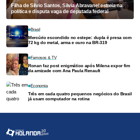
Filha de Silvio Santos, Silvia Abravanel estreia na
política e disputa vaga de deputada federal
Brasil
Mercúrio escondido no estepe: dupla é presa com
72 kg do metal, arma e ouro na BR-319
Famosos & TV
Ronan faz post enigmático após Milena expor fim
da amizade com Ana Paula Renault
Economia
Três em cada quatro pequenos negócios do Brasil
já usam computador na rotina