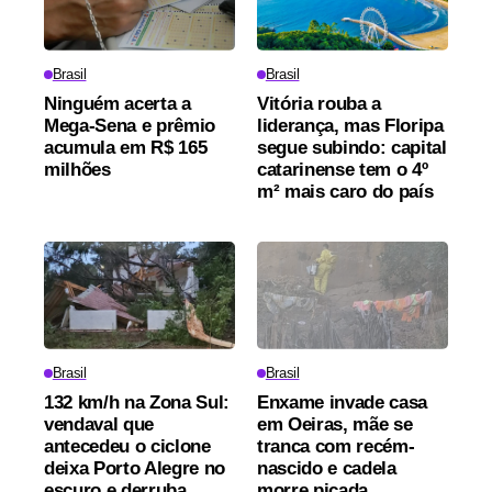
Brasil
Brasil
Ninguém acerta a
Vitória rouba a
Mega-Sena e prêmio
liderança, mas Floripa
acumula em R$ 165
segue subindo: capital
milhões
catarinense tem o 4º
m² mais caro do país
Brasil
Brasil
132 km/h na Zona Sul:
Enxame invade casa
vendaval que
em Oeiras, mãe se
antecedeu o ciclone
tranca com recém-
deixa Porto Alegre no
nascido e cadela
escuro e derruba
morre picada