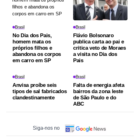
Brasil
Brasil
No Dia dos Pais,
Flávio Bolsonaro
homem mata os
publica carta ao pai e
próprios filhos e
critica veto de Moraes
abandona os corpos
a visita no Dia dos
em carro em SP
Pais
Brasil
Brasil
Anvisa proíbe seis
Falta de energia afeta
tipos de sal fabricados
bairros da zona leste
clandestinamente
de São Paulo e do
ABC
Siga-nos no