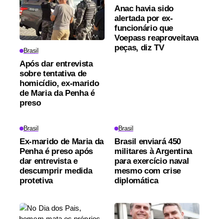
Anac havia sido
alertada por ex-
funcionário que
Voepass reaproveitava
peças, diz TV
Brasil
Após dar entrevista
sobre tentativa de
homicídio, ex-marido
de Maria da Penha é
preso
Brasil
Brasil
Ex-marido de Maria da
Brasil enviará 450
Penha é preso após
militares à Argentina
dar entrevista e
para exercício naval
descumprir medida
mesmo com crise
protetiva
diplomática