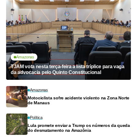
Amazonas
TJAM vota nesta terça-feira a lista tríplice para vaga
da advocacia pelo Quinto Constitucional
Amazonas
Motociclista sofre acidente violento na Zona Norte
de Manaus
Política
Lula promete enviar a Trump os números da queda
do desmatamento na Amazônia