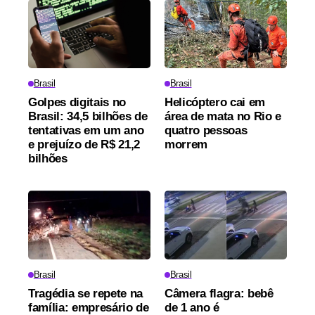
Brasil
Brasil
Golpes digitais no
Helicóptero cai em
Brasil: 34,5 bilhões de
área de mata no Rio e
tentativas em um ano
quatro pessoas
e prejuízo de R$ 21,2
morrem
bilhões
Brasil
Brasil
Tragédia se repete na
Câmera flagra: bebê
família: empresário de
de 1 ano é