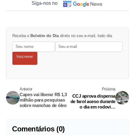
Siga-nos no
Receba o
Boletim do Dia
direto no seu e-mail, todo dia.
Inscrever
Anterior
Próxima
Capes vai liberar R$ 1,3
CCJ aprova dispensa
milhão para pesquisas
de farol aceso durante
sobre manchas de óleo
o dia em rodovias
integradas a áreas
urbanas
Comentários (0)