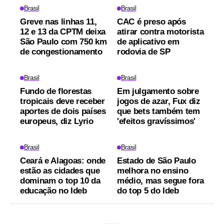
Brasil
Brasil
Greve nas linhas 11,
CAC é preso após
12 e 13 da CPTM deixa
atirar contra motorista
São Paulo com 750 km
de aplicativo em
de congestionamento
rodovia de SP
Brasil
Brasil
Fundo de florestas
Em julgamento sobre
tropicais deve receber
jogos de azar, Fux diz
aportes de dois países
que bets também tem
europeus, diz Lyrio
'efeitos gravíssimos'
Brasil
Brasil
Ceará e Alagoas: onde
Estado de São Paulo
estão as cidades que
melhora no ensino
dominam o top 10 da
médio, mas segue fora
educação no Ideb
do top 5 do Ideb