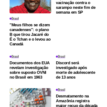
vacinação contra o
sarampo neste fim de
semana em SP
Brasil
"Meus filhos se dizem
canadenses": o plano
B que tirou Jacaré do
É o Tchan e o levou ao
Canadá
Brasil
Brasil
Documentos dos EUA
Discord será
revelam investigação
investigado após
sobre suposto OVNI
morte de adolescente
no Brasil em 1963
de 13 anos
Brasil
Desmatamento na
Amazônia registra
maior recuo da década