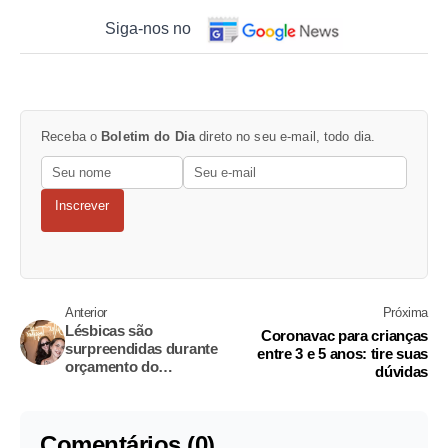
Siga-nos no
Receba o
Boletim do Dia
direto no seu e-mail, todo dia.
Inscrever
Anterior
Próxima
Lésbicas são
Coronavac para crianças
surpreendidas durante
entre 3 e 5 anos: tire suas
orçamento do
dúvidas
casamento; veja o que
aconteceu
Comentários (0)