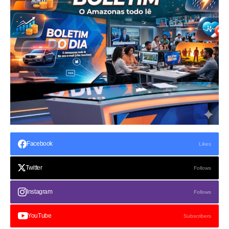
Facebook
Likes
Twitter
Follows
Instagram
Follows
YouTube
Subscribers