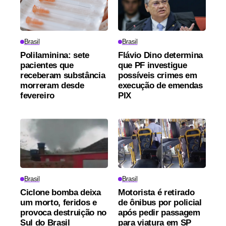
Brasil
Brasil
Polilaminina: sete
Flávio Dino determina
pacientes que
que PF investigue
receberam substância
possíveis crimes em
morreram desde
execução de emendas
fevereiro
PIX
Brasil
Brasil
Ciclone bomba deixa
Motorista é retirado
um morto, feridos e
de ônibus por policial
provoca destruição no
após pedir passagem
Sul do Brasil
para viatura em SP