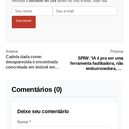
Receba o
Boletim do Dia
direto no seu e-mail, todo dia.
Inscrever
Anterior
Próxima
Cadela dada como
SPIW: 'IA é pra ser uma
desaparecida é encontrada
ferramenta facilitadora, não
concretada em imóvel em
emburrecedora, diz
construção no PR
especialista
Comentários (0)
Deixe seu comentário
Nome *