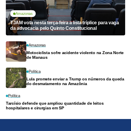
Amazonas
TJAM vota nesta terça-feira a lista tríplice para vaga
da advocacia pelo Quinto Constitucional
Amazonas
Motociclista sofre acidente violento na Zona Norte
de Manaus
Política
Lula promete enviar a Trump os números da queda
do desmatamento na Amazônia
Política
Tarcísio defende que ampliou quantidade de leitos
hospitalares e cirurgias em SP