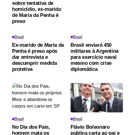
sobre tentativa de
homicídio, ex-marido
de Maria da Penha é
preso
Brasil
Brasil
Ex-marido de Maria da
Brasil enviará 450
Penha é preso após
militares à Argentina
dar entrevista e
para exercício naval
descumprir medida
mesmo com crise
protetiva
diplomática
Brasil
Brasil
No Dia dos Pais,
Flávio Bolsonaro
homem mata os
publica carta ao pai e