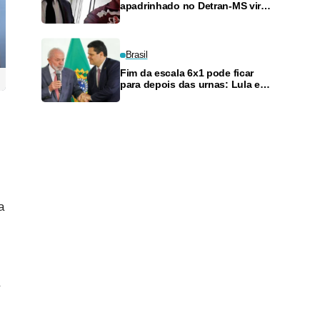
apadrinhado no Detran-MS vira
réu de novo — e é achado
fazendo frete
Brasil
Fim da escala 6x1 pode ficar
para depois das urnas: Lula e
Alcolumbre discutem adiamento
a