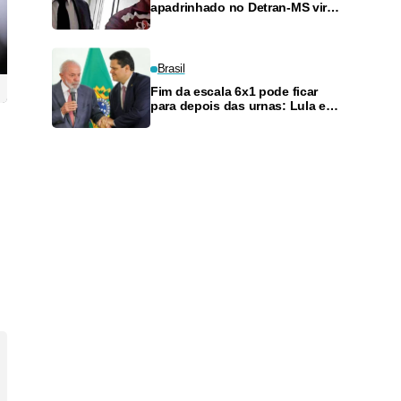
apadrinhado no Detran-MS vira
réu de novo — e é achado
fazendo frete
Brasil
Fim da escala 6x1 pode ficar
para depois das urnas: Lula e
Alcolumbre discutem adiamento