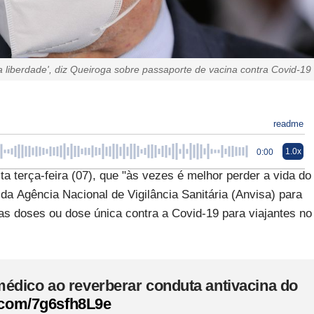
a liberdade', diz Queiroga sobre passaporte de vacina contra Covid-19
readme
1.0x
0:00
a terça-feira (07), que "às vezes é melhor perder a vida do
da Agência Nacional de Vigilância Sanitária (Anvisa) para
as doses ou dose única contra a Covid-19 para viajantes no
édico ao reverberar conduta antivacina do
r.com/7g6sfh8L9e