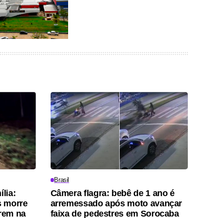
Brasil
ília:
Câmera flagra: bebê de 1 ano é
s morre
arremessado após moto avançar
trem na
faixa de pedestres em Sorocaba