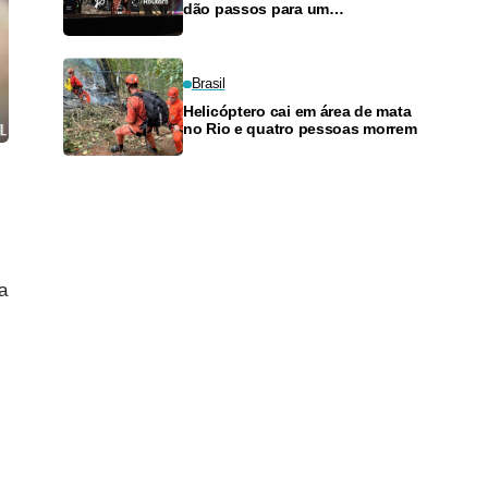
dão passos para um
renascimento, com benefícios e
planos de pagamento
Brasil
Helicóptero cai em área de mata
no Rio e quatro pessoas morrem
a