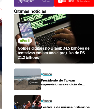
Instagram
YouTube
Follows
Subscribers
Últimas notícias
Brasil
Golpes digitais no Brasil: 34,5 bilhões de
tentativas em um ano e prejuízo de R$
21,2 bilhões
Mundo
Presidente de Taiwan
supervisiona exercício de
ataque costeiro em manobra
militar anual
Mundo
Festivais de música britânicos