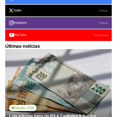
Twitter
Follows
Instagram
Follows
YouTube
Subscribers
Últimas notícias
Eleições 2026
Lula informa bens de R$ 4,7 milhões à Justiça