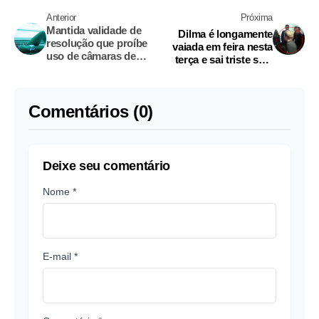
Anterior
Próxima
Mantida validade de
Dilma é longamente
resolução que proíbe
vaiada em feira nesta
uso de câmaras de
terça e sai triste sem
bronzeamento
dizer nada
Comentários (0)
Deixe seu comentário
Nome *
E-mail *