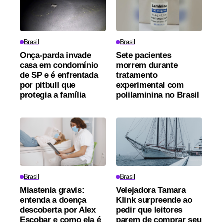
Brasil
Brasil
Onça-parda invade
Sete pacientes
casa em condomínio
morrem durante
de SP e é enfrentada
tratamento
por pitbull que
experimental com
protegia a família
polilaminina no Brasil
Brasil
Brasil
Miastenia gravis:
Velejadora Tamara
entenda a doença
Klink surpreende ao
descoberta por Alex
pedir que leitores
Escobar e como ela é
parem de comprar seu