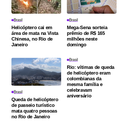
Brasil
Brasil
Helicóptero cai em
Mega-Sena sorteia
área de mata na Vista
prêmio de R$ 165
Chinesa, no Rio de
milhões neste
Janeiro
domingo
Brasil
Rio: vítimas de queda
de helicóptero eram
colombianas da
mesma família e
celebravam
Brasil
aniversário
Queda de helicóptero
de passeio turístico
mata quatro pessoas
no Rio de Janeiro