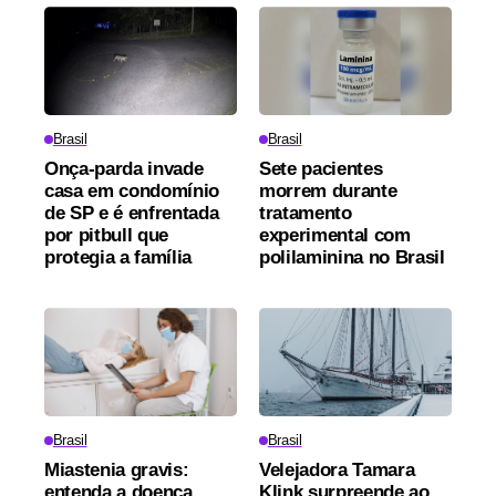
Brasil
Brasil
Onça-parda invade
Sete pacientes
casa em condomínio
morrem durante
de SP e é enfrentada
tratamento
por pitbull que
experimental com
protegia a família
polilaminina no Brasil
Brasil
Brasil
Miastenia gravis:
Velejadora Tamara
entenda a doença
Klink surpreende ao