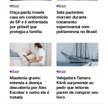
Brasil
Brasil
Onça-parda invade
Sete pacientes
casa em condomínio
morrem durante
de SP e é enfrentada
tratamento
por pitbull que
experimental com
protegia a família
polilaminina no Brasil
Brasil
Brasil
Miastenia gravis:
Velejadora Tamara
entenda a doença
Klink surpreende ao
descoberta por Alex
pedir que leitores
Escobar e como ela é
parem de comprar seu
tratada
livro