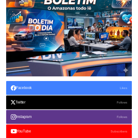
Facebook
Likes
Twitter
Follows
Instagram
Follows
YouTube
Subscribers