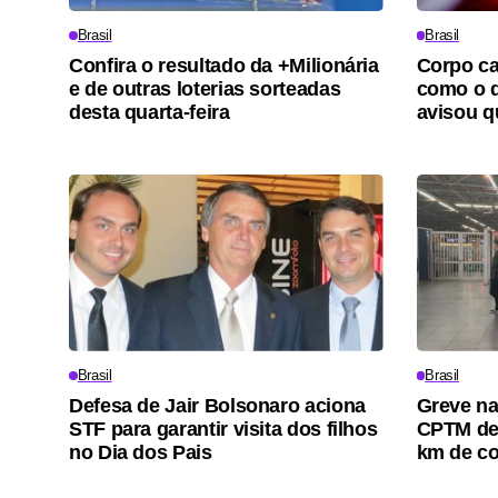
Brasil
Brasil
Confira o resultado da +Milionária
Corpo ca
e de outras loterias sorteadas
como o d
desta quarta-feira
avisou qu
Brasil
Brasil
Defesa de Jair Bolsonaro aciona
Greve nas
STF para garantir visita dos filhos
CPTM de
no Dia dos Pais
km de c