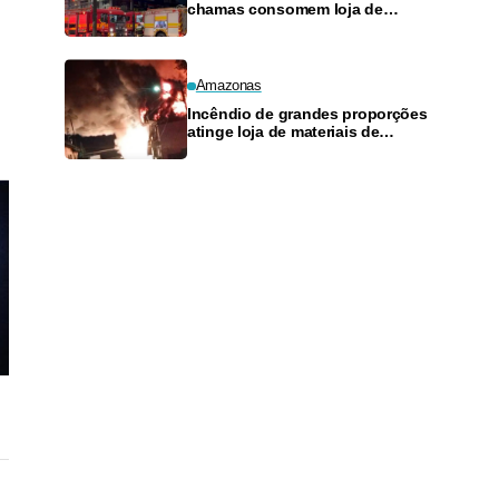
chamas consomem loja de
materiais de construção no
Monte das Oliveiras
Amazonas
Incêndio de grandes proporções
atinge loja de materiais de
construção no Monte das
Oliveiras