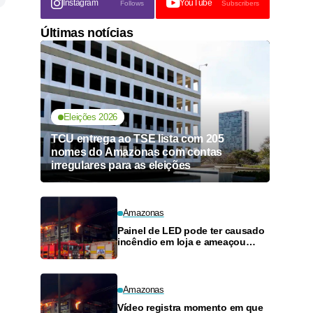
Instagram
YouTube
Follows
Subscribers
Últimas notícias
Eleições 2026
TCU entrega ao TSE lista com 205
nomes do Amazonas com contas
irregulares para as eleições
Amazonas
Painel de LED pode ter causado
incêndio em loja e ameaçou
posto de combustíveis em
Manaus
Amazonas
Vídeo registra momento em que