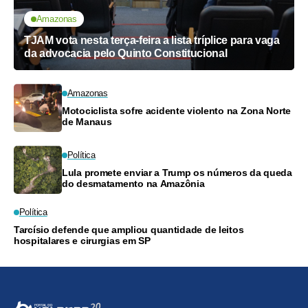
Amazonas
TJAM vota nesta terça-feira a lista tríplice para vaga
da advocacia pelo Quinto Constitucional
Amazonas
Motociclista sofre acidente violento na Zona Norte
de Manaus
Política
Lula promete enviar a Trump os números da queda
do desmatamento na Amazônia
Política
Tarcísio defende que ampliou quantidade de leitos
hospitalares e cirurgias em SP