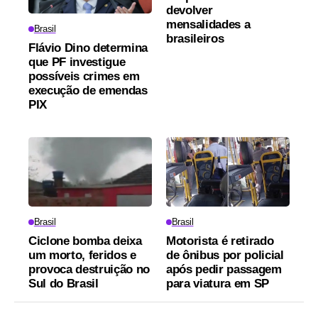
devolver
mensalidades a
Brasil
brasileiros
Flávio Dino determina
que PF investigue
possíveis crimes em
execução de emendas
PIX
Brasil
Brasil
Ciclone bomba deixa
Motorista é retirado
um morto, feridos e
de ônibus por policial
provoca destruição no
após pedir passagem
Sul do Brasil
para viatura em SP