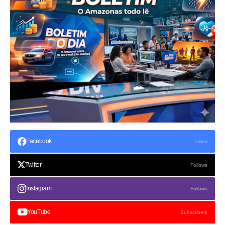
Facebook
Likes
Twitter
Follows
Instagram
Follows
YouTube
Subscribers