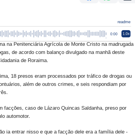
readme
1.0x
0:00
na na Penitenciária Agrícola de Monte Cristo na madrugada
drogas, de acordo com balanço divulgado na manhã deste
Cidadania de Roraima.
ma, 18 presos eram processados por tráfico de drogas ou
ontuários, além de outros crimes, e seis respondiam por
rês.
om facções, caso de Lázaro Quincas Saldanha, preso por
ulo automotor.
 ia entrar nisso e que a facção dele era a família dele -