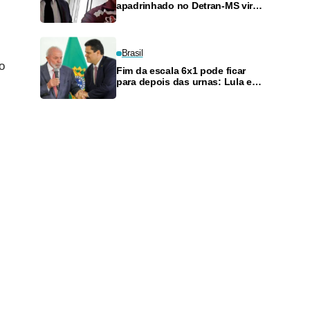
apadrinhado no Detran-MS vira
réu de novo — e é achado
fazendo frete
Brasil
o
Fim da escala 6x1 pode ficar
para depois das urnas: Lula e
Alcolumbre discutem adiamento