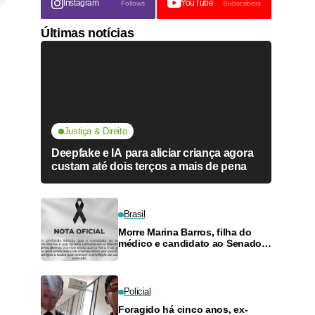
Instagram
YouTube
Follows
Subscribers
Últimas notícias
Justiça & Direito
Deepfake e IA para aliciar criança agora
custam até dois terços a mais de pena
Brasil
Morre Marina Barros, filha do
médico e candidato ao Senado
Antônio Barros
Policial
Foragido há cinco anos, ex-