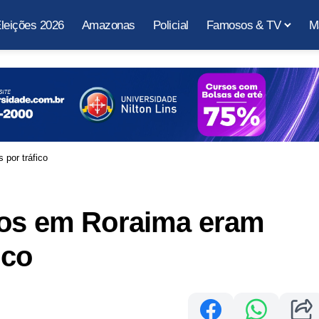
leições 2026
Amazonas
Policial
Famosos & TV
M
por tráfico
tos em Roraima eram
ico