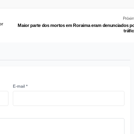
Próxi
or
Maior parte dos mortos em Roraima eram denunciados p
tráfi
E-mail *