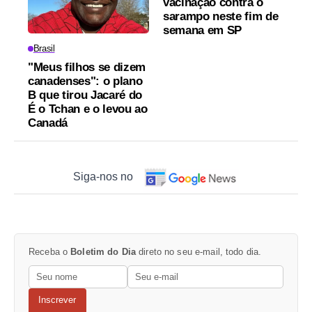
vacinação contra o
sarampo neste fim de
semana em SP
Brasil
"Meus filhos se dizem
canadenses": o plano
B que tirou Jacaré do
É o Tchan e o levou ao
Canadá
Siga-nos no
Receba o
Boletim do Dia
direto no seu e-mail, todo dia.
Inscrever