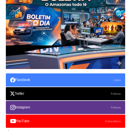
Facebook
Likes
Twitter
Follows
Instagram
Follows
YouTube
Subscribers