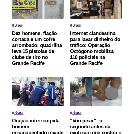
Brasil
Brasil
Dez homens, fiação
Internet clandestina
cortada e um cofre
para lavar dinheiro do
arrombado: quadrilha
tráfico: Operação
leva 15 pistolas de
Octógono mobiliza
clube de tiro no
110 policiais na
Grande Recife
Grande Recife
Brasil
Brasil
Oração interrompida:
"Vou pisar": o
homem
segundo antes da
ensanguentado invade
explosão que custou o