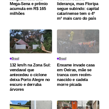
Mega-Sena e prêmio
liderança, mas Floripa
acumula em R$ 165
segue subindo: capital
milhões
catarinense tem o 4º
m² mais caro do país
Brasil
Brasil
132 km/h na Zona Sul:
Enxame invade casa
vendaval que
em Oeiras, mãe se
antecedeu o ciclone
tranca com recém-
deixa Porto Alegre no
nascido e cadela
escuro e derruba
morre picada
árvores