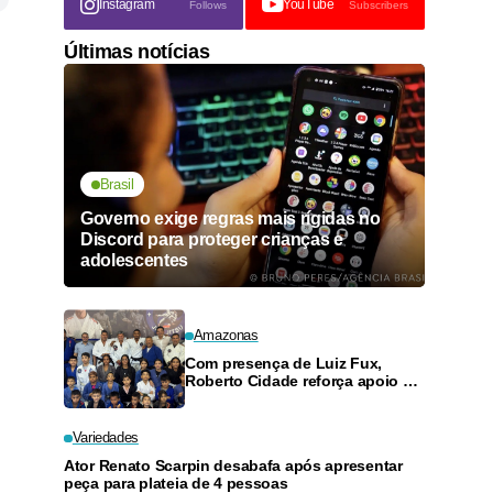
Instagram
YouTube
Follows
Subscribers
Últimas notícias
Brasil
Governo exige regras mais rígidas no
Discord para proteger crianças e
adolescentes
Amazonas
Com presença de Luiz Fux,
Roberto Cidade reforça apoio a
projeto social de jiu-jitsu no
Ouro Verde
Variedades
Ator Renato Scarpin desabafa após apresentar
peça para plateia de 4 pessoas