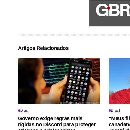
Artigos Relacionados
Brasil
Brasil
Governo exige regras mais
"Meus fi
rígidas no Discord para proteger
canadens