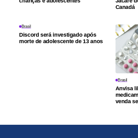
crianças e adolescentes
Jacaré d
Canadá
Brasil
Discord será investigado após
morte de adolescente de 13 anos
Brasil
Anvisa l
medicam
venda s