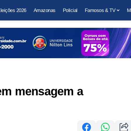
leições 2026
Amazonas
Policial
Famosos & TV
M
o em mensagem a