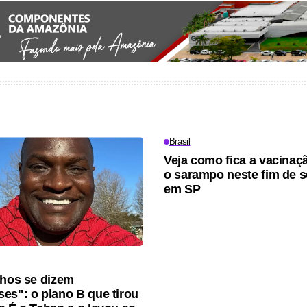
Brasil
Veja como fica a vacinaç
o sarampo neste fim de 
em SP
lhos se dizem
es": o plano B que tirou