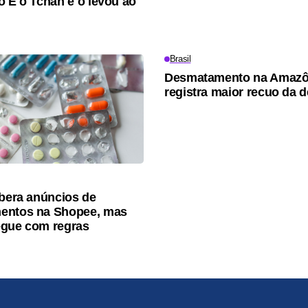
o É o Tchan e o levou ao
Brasil
Desmatamento na Amazô
registra maior recuo da 
ibera anúncios de
entos na Shopee, mas
egue com regras