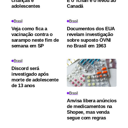
crianças e
É o Tchan e o levou ao
adolescentes
Canadá
Brasil
Brasil
Veja como fica a
Documentos dos EUA
vacinação contra o
revelam investigação
sarampo neste fim de
sobre suposto OVNI
semana em SP
no Brasil em 1963
Brasil
Discord será
investigado após
morte de adolescente
de 13 anos
Brasil
Anvisa libera anúncios
de medicamentos na
Shopee, mas venda
segue com regras