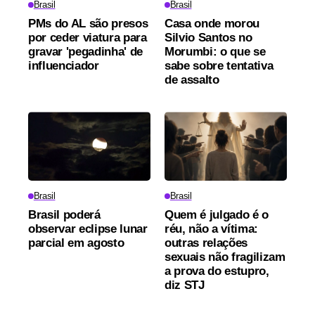
Brasil
Brasil
PMs do AL são presos
Casa onde morou
por ceder viatura para
Silvio Santos no
gravar 'pegadinha' de
Morumbi: o que se
influenciador
sabe sobre tentativa
de assalto
Brasil
Brasil
Brasil poderá
Quem é julgado é o
observar eclipse lunar
réu, não a vítima:
parcial em agosto
outras relações
sexuais não fragilizam
a prova do estupro,
diz STJ