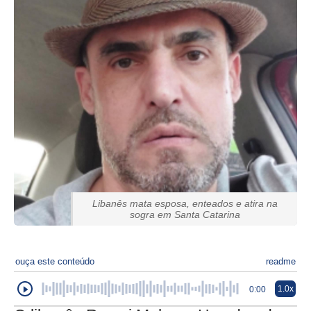
Libanês mata esposa, enteados e atira na
sogra em Santa Catarina
ouça este conteúdo
readme
1.0x
0:00