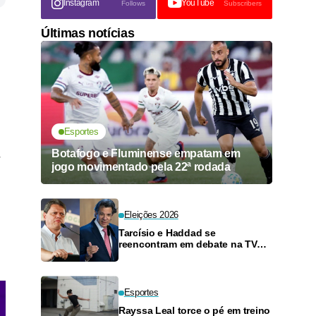
Instagram
YouTube
Follows
Subscribers
Últimas notícias
Esportes
Botafogo e Fluminense empatam em
r
jogo movimentado pela 22ª rodada
Eleições 2026
Tarcísio e Haddad se
reencontram em debate na TV
neste domingo
Esportes
Rayssa Leal torce o pé em treino