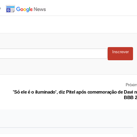
o
Inscrever
Próxi
'Só ele é o iluminado', diz Pitel após comemoração de Davi 
BBB 2