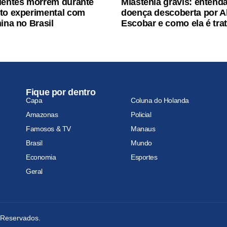
ientes morrem durante
Miastenia gravis: entenda
to experimental com
doença descoberta por A
ina no Brasil
Escobar e como ela é tra
Fique por dentro
Capa
Coluna do Holanda
Amazonas
Policial
Famosos & TV
Manaus
Brasil
Mundo
Economia
Esportes
Geral
s Reservados.