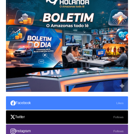
Facebook
Likes
Twitter
Follows
Instagram
Follows