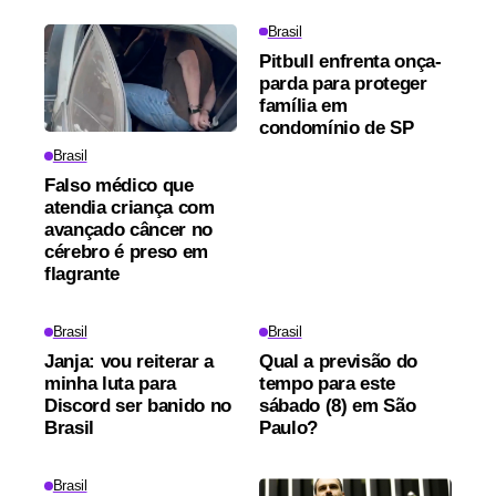
Brasil
Pitbull enfrenta onça-
parda para proteger
família em
condomínio de SP
Brasil
Falso médico que
atendia criança com
avançado câncer no
cérebro é preso em
flagrante
Brasil
Brasil
Janja: vou reiterar a
Qual a previsão do
minha luta para
tempo para este
Discord ser banido no
sábado (8) em São
Brasil
Paulo?
Brasil