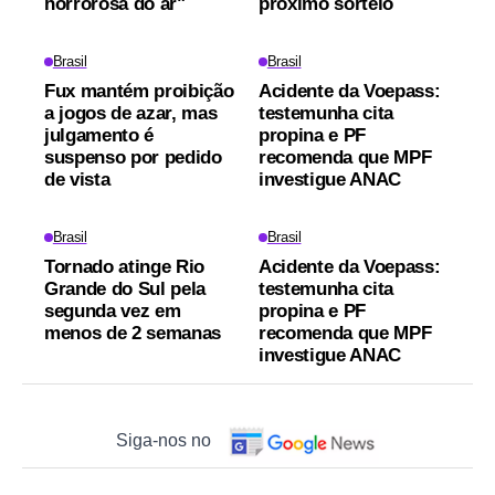
horrorosa do ar"
próximo sorteio
Brasil
Brasil
Fux mantém proibição
Acidente da Voepass:
a jogos de azar, mas
testemunha cita
julgamento é
propina e PF
suspenso por pedido
recomenda que MPF
de vista
investigue ANAC
Brasil
Brasil
Tornado atinge Rio
Acidente da Voepass:
Grande do Sul pela
testemunha cita
segunda vez em
propina e PF
menos de 2 semanas
recomenda que MPF
investigue ANAC
Siga-nos no