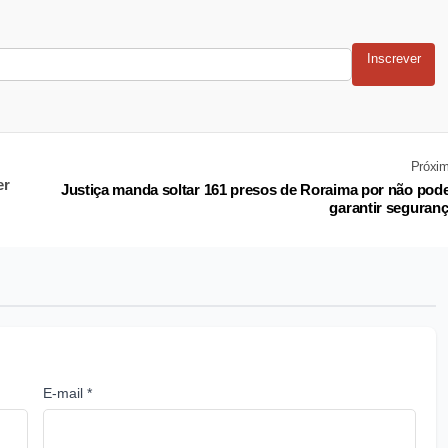
Inscrever
Próxi
er
Justiça manda soltar 161 presos de Roraima por não pod
garantir seguran
E-mail *