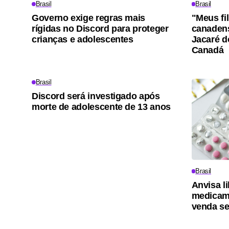
Brasil
Brasil
Governo exige regras mais
"Meus fi
rígidas no Discord para proteger
canadens
crianças e adolescentes
Jacaré d
Canadá
Brasil
Discord será investigado após
morte de adolescente de 13 anos
Brasil
Anvisa l
medicam
venda s