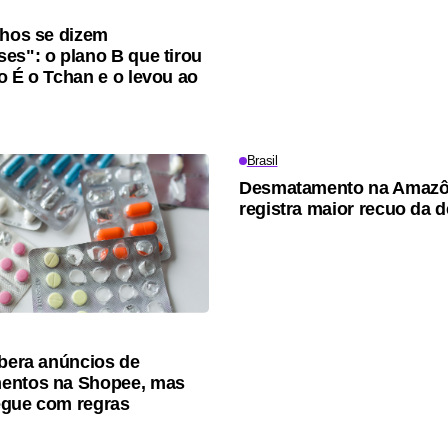
lhos se dizem
es": o plano B que tirou
o É o Tchan e o levou ao
Brasil
Desmatamento na Amazô
registra maior recuo da 
ibera anúncios de
entos na Shopee, mas
egue com regras