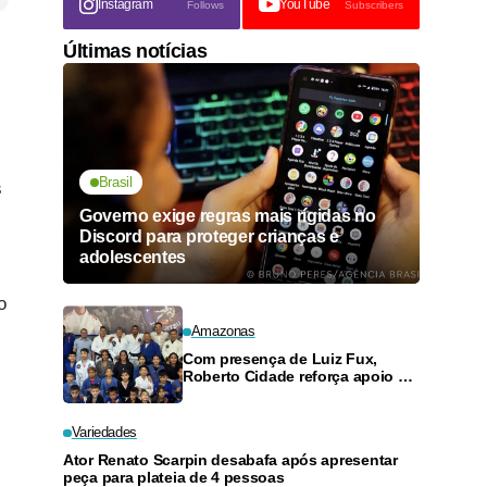
Instagram
YouTube
Follows
Subscribers
Últimas notícias
Brasil
s
Governo exige regras mais rígidas no
Discord para proteger crianças e
adolescentes
o
Amazonas
Com presença de Luiz Fux,
Roberto Cidade reforça apoio a
projeto social de jiu-jitsu no
Ouro Verde
Variedades
Ator Renato Scarpin desabafa após apresentar
s
peça para plateia de 4 pessoas