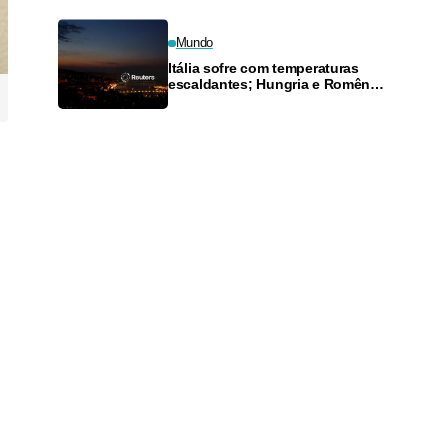
Roberto Cidade
Mundo
Itália sofre com temperaturas
escaldantes; Hungria e Romênia
apagam as luzes enquanto onda
de calor castiga Europa