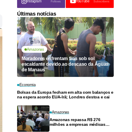
Instagram
YouTube
Follows
Subscribers
Últimas notícias
Amazonas
Moradores enfrentam filas sob sol
escaldante devido ao descaso da Águas
de Manaus
Economia
Bolsas da Europa fecham em alta com balanços e
na espera acordo EUA-Irã; Londres destoa e cai
Amazonas
Amazonas repassa R$ 276
milhões a empresas médicas
após negociação liderada por