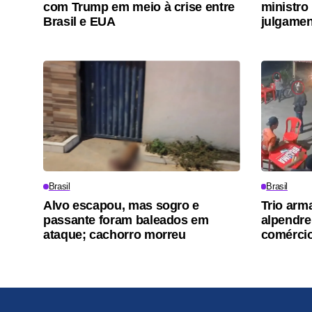
com Trump em meio à crise entre
ministro
Brasil e EUA
julgamen
Brasil
Brasil
Alvo escapou, mas sogro e
Trio arm
passante foram baleados em
alpendre
ataque; cachorro morreu
comérci