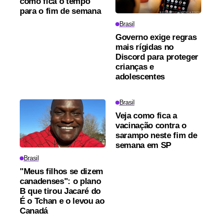
como fica o tempo
para o fim de semana
Brasil
Governo exige regras
mais rígidas no
Discord para proteger
crianças e
adolescentes
Brasil
Veja como fica a
vacinação contra o
sarampo neste fim de
semana em SP
Brasil
"Meus filhos se dizem
canadenses": o plano
B que tirou Jacaré do
É o Tchan e o levou ao
Canadá