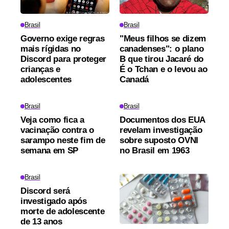
Brasil
Brasil
Governo exige regras
"Meus filhos se dizem
mais rígidas no
canadenses": o plano
Discord para proteger
B que tirou Jacaré do
crianças e
É o Tchan e o levou ao
adolescentes
Canadá
Brasil
Brasil
Veja como fica a
Documentos dos EUA
vacinação contra o
revelam investigação
sarampo neste fim de
sobre suposto OVNI
semana em SP
no Brasil em 1963
Brasil
Discord será
investigado após
morte de adolescente
de 13 anos