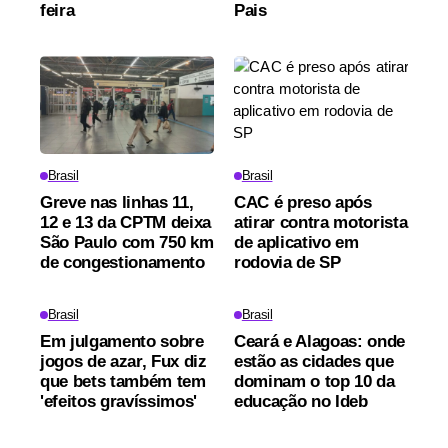
feira
Pais
Brasil
Brasil
Greve nas linhas 11,
CAC é preso após
12 e 13 da CPTM deixa
atirar contra motorista
São Paulo com 750 km
de aplicativo em
de congestionamento
rodovia de SP
Brasil
Brasil
Em julgamento sobre
Ceará e Alagoas: onde
jogos de azar, Fux diz
estão as cidades que
que bets também tem
dominam o top 10 da
'efeitos gravíssimos'
educação no Ideb