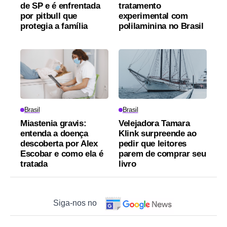
de SP e é enfrentada
tratamento
por pitbull que
experimental com
protegia a família
polilaminina no Brasil
Brasil
Brasil
Miastenia gravis:
Velejadora Tamara
entenda a doença
Klink surpreende ao
descoberta por Alex
pedir que leitores
Escobar e como ela é
parem de comprar seu
tratada
livro
Siga-nos no