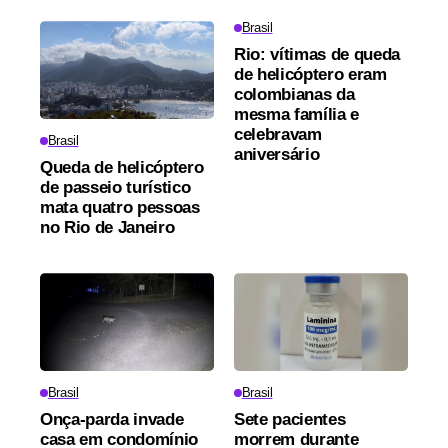
Brasil
Rio: vítimas de queda
de helicóptero eram
colombianas da
mesma família e
celebravam
Brasil
aniversário
Queda de helicóptero
de passeio turístico
mata quatro pessoas
no Rio de Janeiro
Brasil
Brasil
Onça-parda invade
Sete pacientes
casa em condomínio
morrem durante