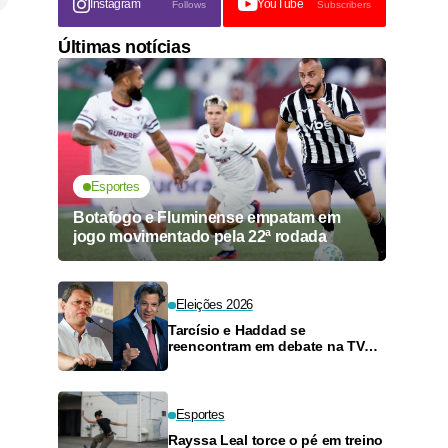
Instagram
YouTube
Follows
Subscribers
Últimas notícias
Esportes
Botafogo e Fluminense empatam em
jogo movimentado pela 22ª rodada
Eleições 2026
Tarcísio e Haddad se
reencontram em debate na TV
neste domingo
Esportes
Rayssa Leal torce o pé em treino