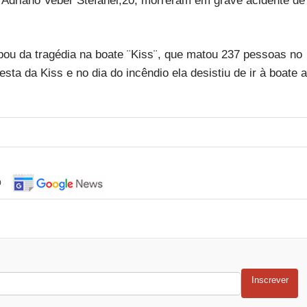
 Adriano Veber Stefanel,20, morreram em grave acidente de
pou da tragédia na boate ¨Kiss¨, que matou 237 pessoas no
esta da Kiss e no dia do incêndio ela desistiu de ir à boate a
o
Inscrever