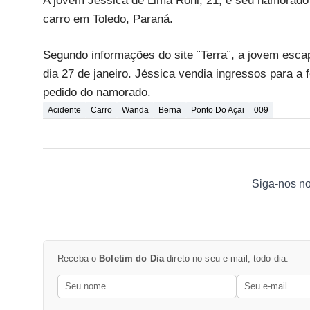
A jovem Jéssica de Lima Rohl, 21, e seu namorado
carro em Toledo, Paraná.
Segundo informações do site ¨Terra¨, a jovem esca
dia 27 de janeiro. Jéssica vendia ingressos para a f
pedido do namorado.
Acidente
Carro
Wanda
Berna
Ponto Do Açai
009
Siga-nos n
Receba o
Boletim do Dia
direto no seu e-mail, todo dia.