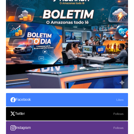
Facebook
Likes
Twitter
Follows
Instagram
Follows