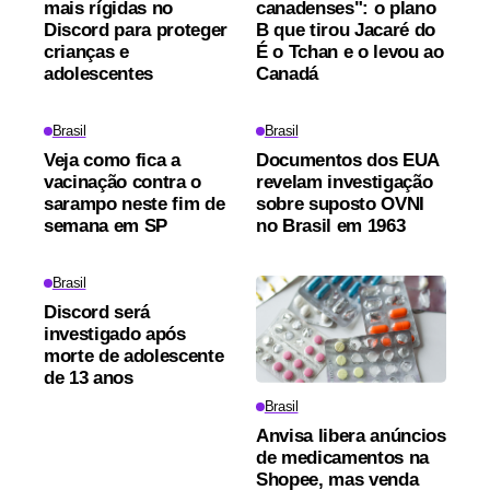
mais rígidas no
canadenses": o plano
Discord para proteger
B que tirou Jacaré do
crianças e
É o Tchan e o levou ao
adolescentes
Canadá
Brasil
Brasil
Veja como fica a
Documentos dos EUA
vacinação contra o
revelam investigação
sarampo neste fim de
sobre suposto OVNI
semana em SP
no Brasil em 1963
Brasil
Discord será
investigado após
morte de adolescente
de 13 anos
Brasil
Anvisa libera anúncios
de medicamentos na
Shopee, mas venda