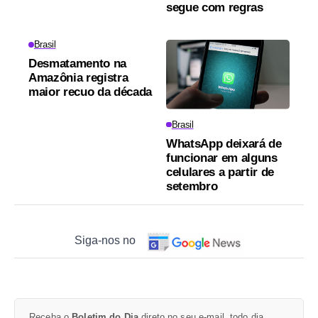
segue com regras
Brasil
Desmatamento na
Amazônia registra
maior recuo da década
Brasil
WhatsApp deixará de
funcionar em alguns
celulares a partir de
setembro
Siga-nos no
Receba o
Boletim do Dia
direto no seu e-mail, todo dia.