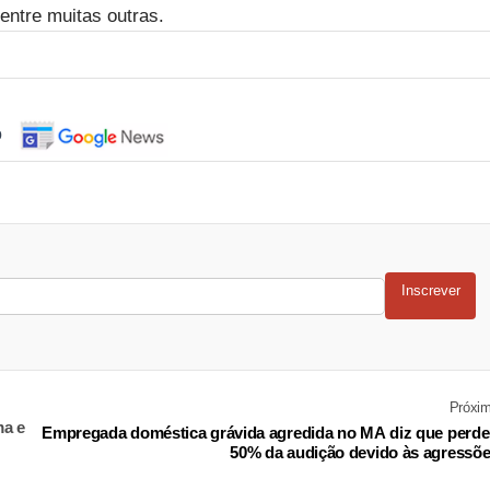
 entre muitas outras.
o
Inscrever
Próxi
ma e
Empregada doméstica grávida agredida no MA diz que perd
50% da audição devido às agressõ