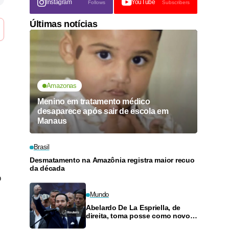
Instagram
YouTube
Follows
Subscribers
Últimas notícias
Amazonas
Menino em tratamento médico
desaparece após sair de escola em
Manaus
Brasil
Desmatamento na Amazônia registra maior recuo
da década
o
Mundo
Abelardo De La Espriella, de
direita, toma posse como novo
presidente da Colômbia