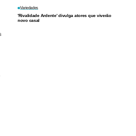
Variedades
'Rivalidade Ardente' divulga atores que viverão
novo casal
s
,