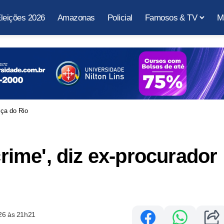
leições 2026
Amazonas
Policial
Famosos & TV
M
iça do Rio
crime', diz ex-procurador
26 às 21h21