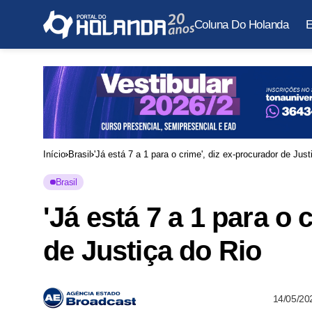
Coluna Do Holanda
E
Início
Brasil
'Já está 7 a 1 para o crime', diz ex-procurador de Just
Brasil
'Já está 7 a 1 para o 
de Justiça do Rio
14/05/20