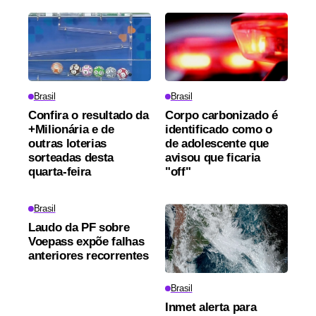
Brasil
Brasil
Confira o resultado da
Corpo carbonizado é
+Milionária e de
identificado como o
outras loterias
de adolescente que
sorteadas desta
avisou que ficaria
quarta-feira
"off"
Brasil
Laudo da PF sobre
Voepass expõe falhas
anteriores recorrentes
Brasil
Inmet alerta para