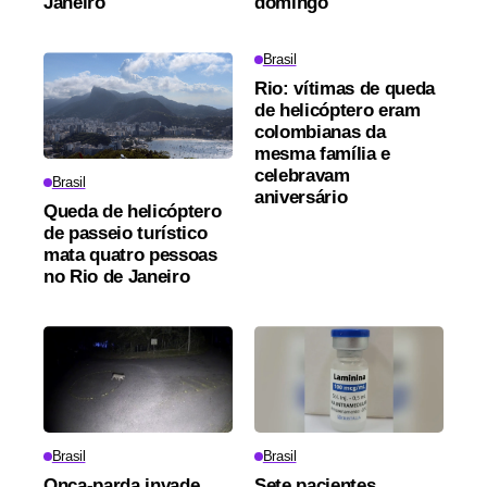
Janeiro
domingo
Brasil
Rio: vítimas de queda
de helicóptero eram
colombianas da
mesma família e
celebravam
Brasil
aniversário
Queda de helicóptero
de passeio turístico
mata quatro pessoas
no Rio de Janeiro
Brasil
Brasil
Onça-parda invade
Sete pacientes