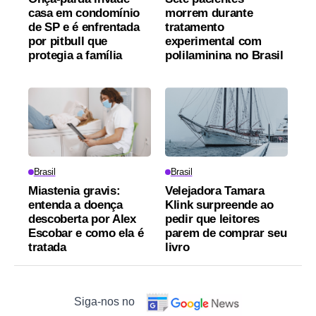
casa em condomínio
morrem durante
de SP e é enfrentada
tratamento
por pitbull que
experimental com
protegia a família
polilaminina no Brasil
Brasil
Brasil
Miastenia gravis:
Velejadora Tamara
entenda a doença
Klink surpreende ao
descoberta por Alex
pedir que leitores
Escobar e como ela é
parem de comprar seu
tratada
livro
Siga-nos no