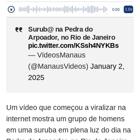
1.0x
0:00
Surub@ na Pedra do
Arpoador, no Rio de Janeiro
pic.twitter.com/KSsh4NYKBs
— VídeosManaus
(@ManausVideos)
January 2,
2025
Um vídeo que começou a viralizar na
internet mostra um grupo de homens
em uma suruba em plena luz do dia na