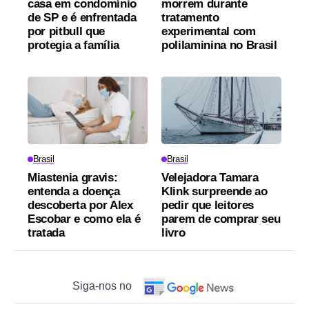
casa em condomínio
morrem durante
de SP e é enfrentada
tratamento
por pitbull que
experimental com
protegia a família
polilaminina no Brasil
Brasil
Brasil
Miastenia gravis:
Velejadora Tamara
entenda a doença
Klink surpreende ao
descoberta por Alex
pedir que leitores
Escobar e como ela é
parem de comprar seu
tratada
livro
Siga-nos no