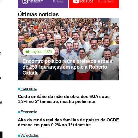
Instagram
YouTube
Follows
Subscribers
Últimas notícias
Eleições 2026
a
Encontro político reúne prefeitos e mais
de 250 lideranças em apoio a Roberto
Cidade
o
Economia
Custo unitário da mão de obra dos EUA sobe
1,3% no 2º trimestre, mostra preliminar
e
Economia
Alta da renda real das famílias de países da OCDE
desacelera para 0,2% no 1º trimestre
Variedades