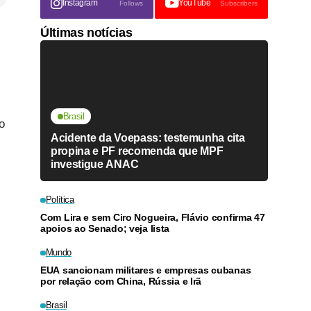
Instagram
YouTube
Follows
Subscribers
Últimas notícias
Brasil
o
Acidente da Voepass: testemunha cita
propina e PF recomenda que MPF
investigue ANAC
Política
Com Lira e sem Ciro Nogueira, Flávio confirma 47
apoios ao Senado; veja lista
Mundo
EUA sancionam militares e empresas cubanas
por relação com China, Rússia e Irã
Brasil