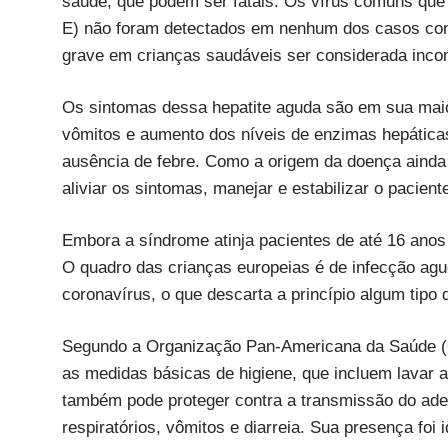
saúde, que podem ser fatais. Os vírus comuns que c
E) não foram detectados em nenhum dos casos conf
grave em crianças saudáveis ser considerada inc
Os sintomas dessa hepatite aguda são em sua maiori
vômitos e aumento dos níveis de enzimas hepáticas
ausência de febre. Como a origem da doença ainda 
aliviar os sintomas, manejar e estabilizar o pacient
Embora a síndrome atinja pacientes de até 16 anos 
O quadro das crianças europeias é de infecção agu
coronavírus, o que descarta a princípio algum tipo
Segundo a Organização Pan-Americana da Saúde (O
as medidas básicas de higiene, que incluem lavar as
também pode proteger contra a transmissão do ad
respiratórios, vômitos e diarreia. Sua presença foi 