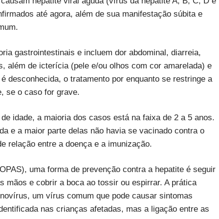
ausam hepatite viral aguda (vírus da hepatite A, B, C, D e
irmados até agora, além de sua manifestação súbita e
omum.
a gastrointestinais e incluem dor abdominal, diarreia,
, além de icterícia (pele e/ou olhos com cor amarelada) e
é desconhecida, o tratamento por enquanto se restringe a
e, se o caso for grave.
de idade, a maioria dos casos está na faixa de 2 a 5 anos.
da e a maior parte delas não havia se vacinado contra o
 de relação entre a doença e a imunização.
PAS), uma forma de prevenção contra a hepatite é seguir
 mãos e cobrir a boca ao tossir ou espirrar. A prática
enovírus, um vírus comum que pode causar sintomas
identificada nas crianças afetadas, mas a ligação entre as