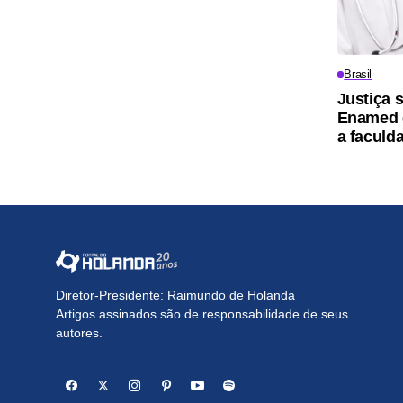
Brasil
Justiça 
Enamed 
a faculd
Diretor-Presidente: Raimundo de Holanda
Artigos assinados são de responsabilidade de seus
autores.