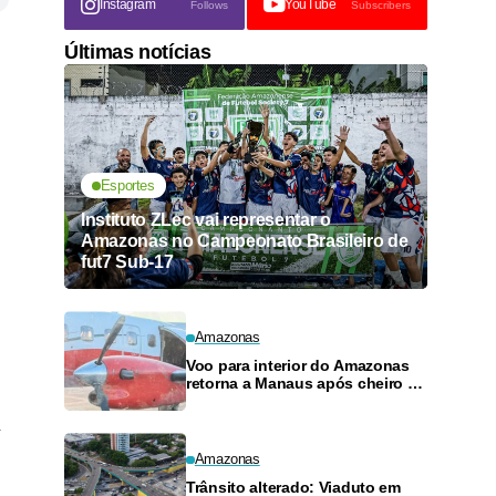
Instagram
YouTube
Follows
Subscribers
Últimas notícias
Esportes
Instituto ZLec vai representar o
Amazonas no Campeonato Brasileiro de
fut7 Sub-17
Amazonas
Voo para interior do Amazonas
retorna a Manaus após cheiro de
combustível e falhas
Amazonas
Trânsito alterado: Viaduto em