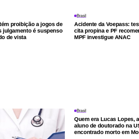
Brasil
ém proibição a jogos de
Acidente da Voepass: te
s julgamento é suspenso
cita propina e PF recom
do de vista
MPF investigue ANAC
Brasil
Quem era Lucas Lopes, 
aluno de doutorado na U
encontrado morto em Mo