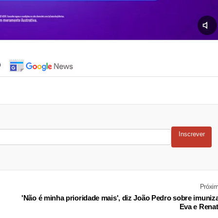
o
Inscrever
Próxi
'Não é minha prioridade mais', diz João Pedro sobre imuniz
Eva e Rena