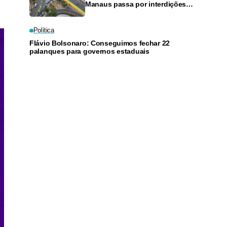
Manaus passa por interdições
neste domingo
Política
Flávio Bolsonaro: Conseguimos fechar 22
palanques para governos estaduais