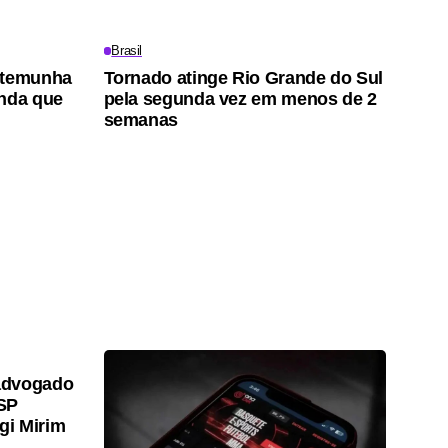
Brasil
stemunha
Tornado atinge Rio Grande do Sul
enda que
pela segunda vez em menos de 2
semanas
advogado
SP
gi Mirim